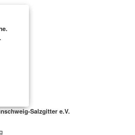
ne.
.
nschweig-Salzgitter e.V.
g