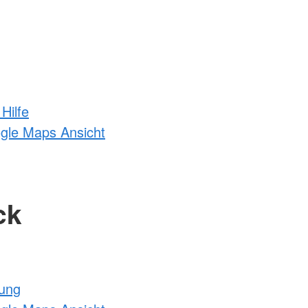
Hilfe
ogle Maps Ansicht
ck
tung