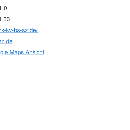
1 0
1 33
rk-kv-bs-sz.de/
sz.de
ogle Maps Ansicht