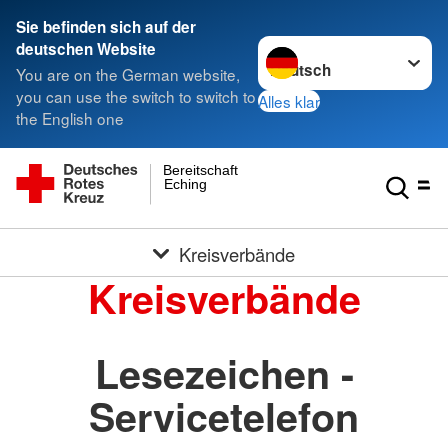
Sie befinden sich auf der
Sprache wechseln zu
deutschen Website
You are on the German website,
you can use the switch to switch to
Alles klar
the English one
Bereitschaft
Eching
Kreisverbände
Kreisverbände
Lesezeichen -
Servicetelefon