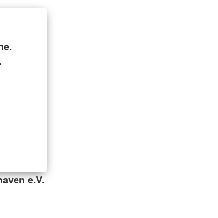
ne.
.
aven e.V.