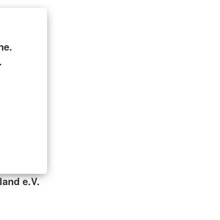
ne.
.
and e.V.