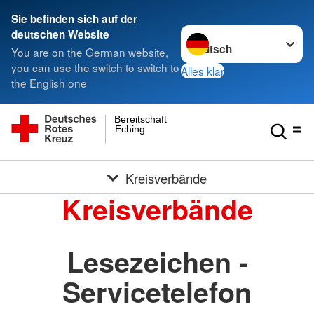
Sie befinden sich auf der
Sprache wechseln zu
deutschen Website
You are on the German website,
you can use the switch to switch to
Alles klar
the English one
Bereitschaft
Eching
Kreisverbände
Kreisverbände
Lesezeichen -
Servicetelefon