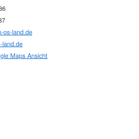
86
87
k-os-land.de
-land.de
ogle Maps Ansicht