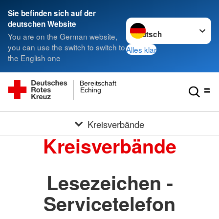
Sie befinden sich auf der
Sprache wechseln zu
deutschen Website
You are on the German website,
you can use the switch to switch to
Alles klar
the English one
Bereitschaft
Eching
Kreisverbände
Kreisverbände
Lesezeichen -
Servicetelefon