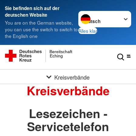
Sie befinden sich auf der
Sprache wechseln zu
deutschen Website
You are on the German website,
you can use the switch to switch to
Alles klar
the English one
Bereitschaft
Eching
Kreisverbände
Kreisverbände
Lesezeichen -
Servicetelefon