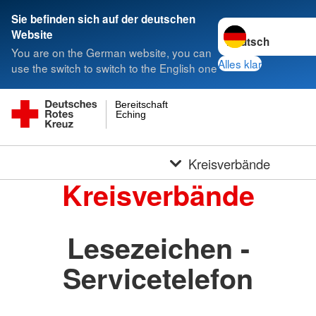
Sie befinden sich auf der deutschen
Sprache wechseln 
Website
You are on the German website, you can
Alles klar
use the switch to switch to the English one
Bereitschaft
Eching
Kreisverbände
Kreisverbände
Lesezeichen -
Servicetelefon