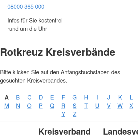
08000 365 000
Infos für Sie kostenfrei
rund um die Uhr
Rotkreuz Kreisverbände
Bitte klicken Sie auf den Anfangsbuchstaben des
gesuchten Kreisverbandes.
A
B
C
D
E
F
G
H
I
J
K
L
M
N
O
P
Q
R
S
T
U
V
W
X
Y
Z
Kreisverband
Landesv