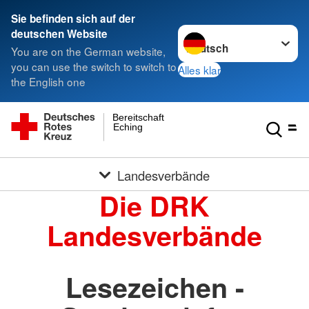
Sie befinden sich auf der
Sprache wechseln zu
deutschen Website
You are on the German website,
you can use the switch to switch to
Alles klar
the English one
Bereitschaft
Eching
Landesverbände
Die DRK
Landesverbände
Lesezeichen -