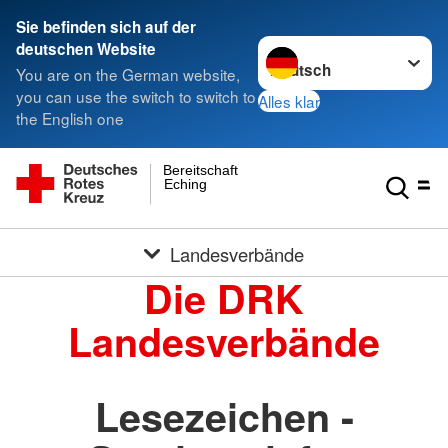
Sie befinden sich auf der
Sprache wechseln zu
deutschen Website
You are on the German website,
you can use the switch to switch to
Alles klar
the English one
Bereitschaft
Eching
Landesverbände
Die DRK
Landesverbände
Lesezeichen -